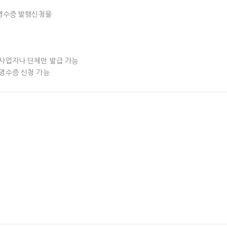
영수증 발행신청을

사업자나 단체만 발급 가능

영수증 신청 가능

측의 “신청” 버튼을 통해 신청 가능

산세 대상이 됩니다.

지 않으니,

------

 버튼을 통해 접수 가능

금계산서 발급
