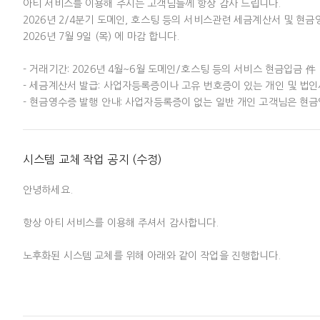
아티 서비스를 이용해 주시는 고객님들께 항상 감사 드립니다.

2026년 2/4분기 도메인, 호스팅 등의 서비스관련 세금계산서 및 현금
2026년 7월 9일 (목) 에 마감 합니다.

- 거래기간: 2026년 4월~6월 도메인/호스팅 등의 서비스 현금입금 件

- 세금계산서 발급: 사업자등록증이나 고유 번호증이 있는 개인 및 법인
- 현금영수증 발행 안내: 사업자등록증이 없는 일반 개인 고객님은 현금
- 신청방법: 아티 사이트 우측 상단 아이디 클릭 > 결제 > 결제 목록 우
이후에는 국세청의 전자세금계산서 교부 기한이 지나 교부지연 문서로 가
시스템 교체 작업 공지 (수정)
이에 어떠한 경우에라도 2026년 2/4분기 이전의 세금계산서 발행이 되
2026년 7월 9일 (목) 이전에 필히 신청하여 주시기 바랍니다.

안녕하세요. 

기한내에 신청하여 주셔야 순차적으로 10일까지 발행이 가능합니다. 

(10일이 휴일인 경우 다음 영업일에 발행)

항상 아티 서비스를 이용해 주셔서 감사합니다.

---------------------------------------------------------------------------------
[세금계산서 발급관련 알림사항]

노후화된 시스템 교체를 위해 아래와 같이 작업을 진행합니다.

1. 세금계산서 및 현금영수증 신청 방법

- 아티 사이트 우측 상단 아이디 클릭 > 결제 > 결제 목록 우측의 “신청”
* 일시: 2026-06-07 (일) 13:00 ~ 2026-06-08 (월) 06:00

- 신청확인 후, 확인된 내역은 신청 시 기재 된 ‘이메일’을 통해 전자세