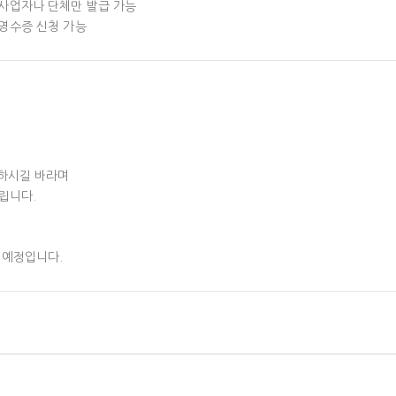
사업자나 단체만 발급 가능

영수증 신청 가능

측의 “신청” 버튼을 통해 신청 가능

산세 대상이 됩니다.

지 않으니,

하시길 바라며

------

니다.

될 예정입니다.

 버튼을 통해 접수 가능

될 예정이오니

금계산서 발급

용카드 매출전표가 세금계산서를 대체합니다. 카드영수증은 사이트 내 [결제] 
여부가 결정되니 각 이동통신사를 통해 확인 가능합니다. 
